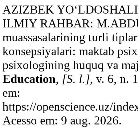
AZIZBEK YO‘LDOSHALI
ILMIY RAHBAR: M.ABDU
muassasalarining turli tipla
konsepsiyalari: maktab psix
psixologining huquq va maj
Education
,
[S. l.]
, v. 6, n.
em:
https://openscience.uz/inde
Acesso em: 9 aug. 2026.