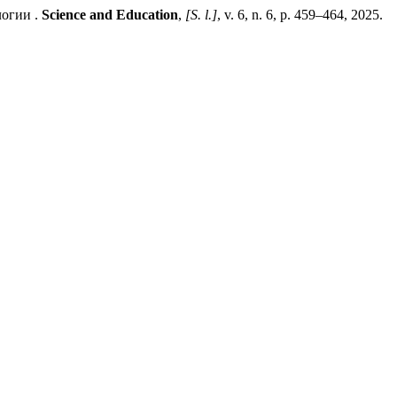
огии .
Science and Education
,
[S. l.]
, v. 6, n. 6, p. 459–464, 2025.