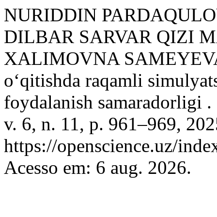
NURIDDIN PARDAQULO
DILBAR SARVAR QIZI M
XALIMOVNA SAMEYEVA. Id
o‘qitishda raqamli simulyat
foydalanish samaradorligi .
v. 6, n. 11, p. 961–969, 20
https://openscience.uz/inde
Acesso em: 6 aug. 2026.