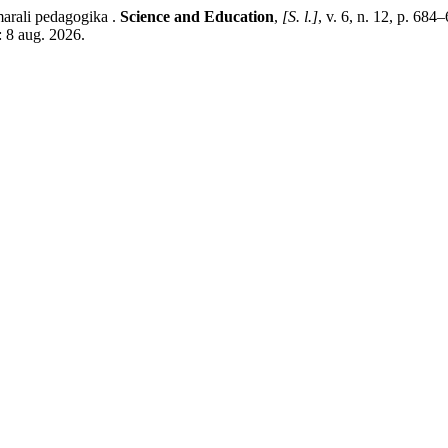
rali pedagogika .
Science and Education
,
[S. l.]
, v. 6, n. 12, p. 68
: 8 aug. 2026.