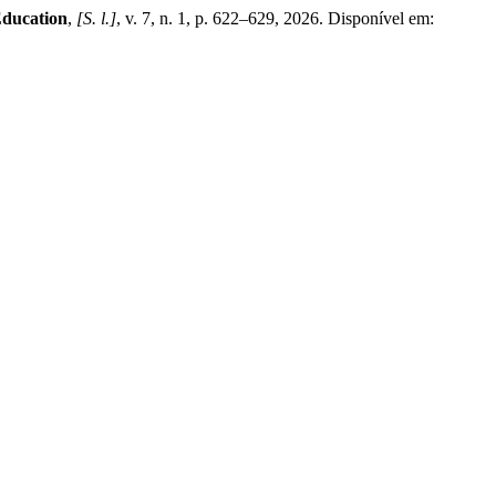
Education
,
[S. l.]
, v. 7, n. 1, p. 622–629, 2026. Disponível em: