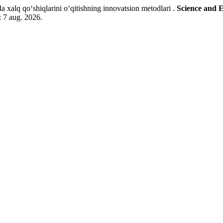
o‘shiqlarini o‘qitishning innovatsion metodlari .
Science and 
: 7 aug. 2026.