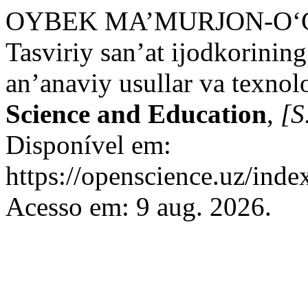
OYBEK MA’MURJON-O‘
Tasviriy san’at ijodkorinin
an’anaviy usullar va texnolo
Science and Education
,
[S.
Disponível em:
https://openscience.uz/inde
Acesso em: 9 aug. 2026.