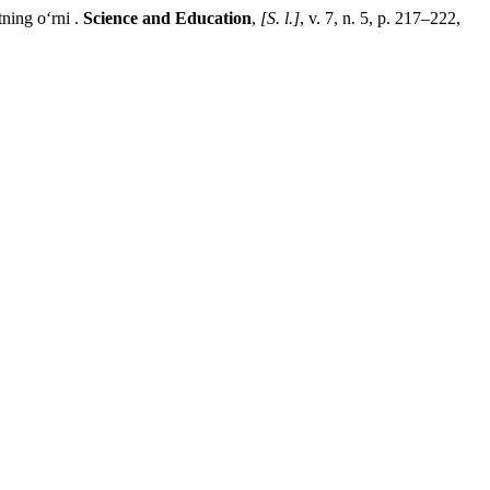
ng oʻrni .
Science and Education
,
[S. l.]
, v. 7, n. 5, p. 217–222,