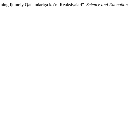
ing Ijtimoiy Qatlamlariga ko‘ra Reaksiyalari”.
Science and Education