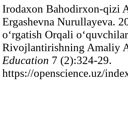
Irodaxon Bahodirxon-qizi 
Ergashevna Nurullayeva. 20
o‘rgatish Orqali o‘quvchila
Rivojlantirishning Amaliy 
Education
7 (2):324-29.
https://openscience.uz/inde