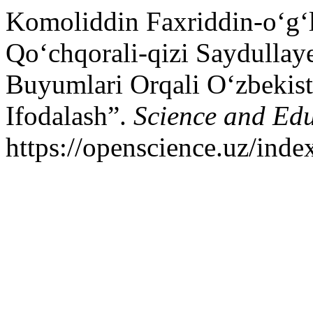
Komoliddin Faxriddin-o‘g‘l
Qo‘chqorali-qizi Saydullay
Buyumlari Orqali O‘zbekis
Ifodalash”.
Science and Ed
https://openscience.uz/inde