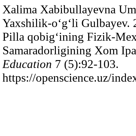
Xalima Xabibullayevna Um
Yaxshilik-o‘g‘li Gulbayev. 
Pilla qobig‘ining Fizik-Mex
Samaradorligining Xom Ipak 
Education
7 (5):92-103.
https://openscience.uz/inde