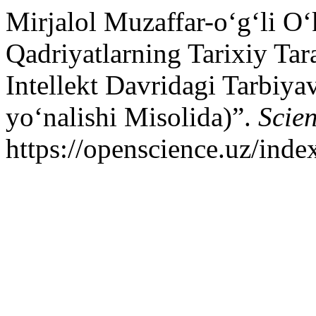
Mirjalol Muzaffar-o‘g‘li O
Qadriyatlarning Tarixiy Tar
Intellekt Davridagi Tarbiya
yo‘nalishi Misolida)”.
Scie
https://openscience.uz/inde