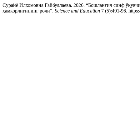
Сурайё Илхомовна Ғайбуллаева. 2026. “Бошланғич синф ўқувч
ҳамкорлигининг роли”.
Science and Education
7 (5):491-96. https: