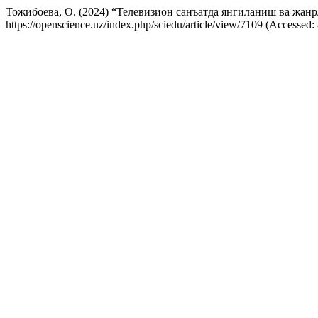
Тожибоева, О. (2024) “Телевизион санъатда янгиланиш ва жан
https://openscience.uz/index.php/sciedu/article/view/7109 (Accessed