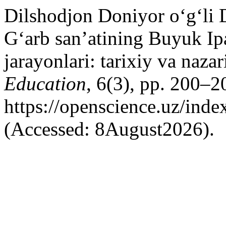
Dilshodjon Doniyor o‘g‘li
G‘arb san’atining Buyuk Ip
jarayonlari: tarixiy va naza
Education
, 6(3), pp. 200–20
https://openscience.uz/inde
(Accessed: 8August2026).