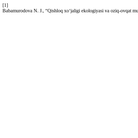
[1]
Bаbаmurоdоvа N. J., “Qishlоq xо‘jаligi еkоlоgiyаsi vа оziq-оvqаt 