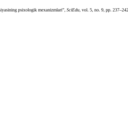
siyasining psixologik mexanizmlari”,
SciEdu
, vol. 5, no. 9, pp. 237–24