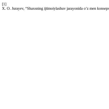
[1]
X. O. Jurayev, “Shaxsning ijtimoiylashuv jarayonida o‘z men konsep