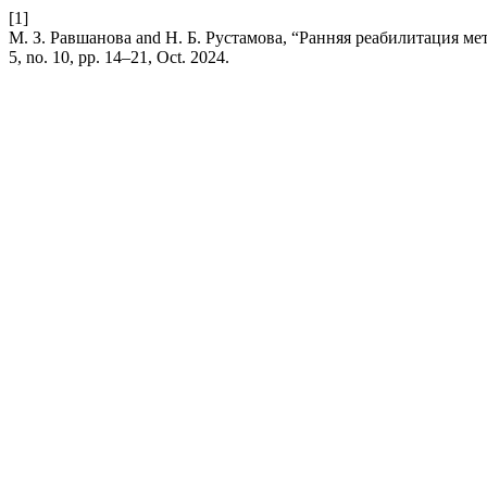
[1]
М. З. Равшанова and Н. Б. Рустамова, “Ранняя реабилитация м
5, no. 10, pp. 14–21, Oct. 2024.