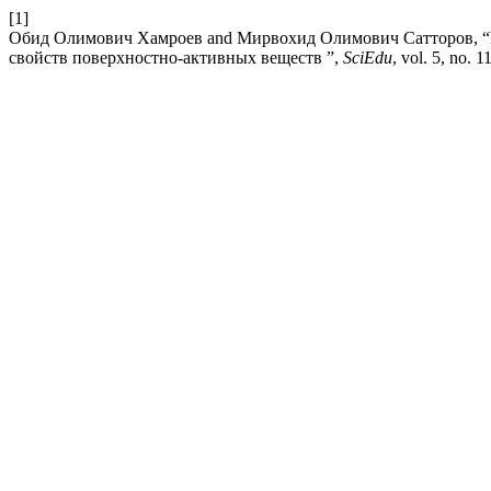
[1]
Обид Олимович Хамроев and Мирвохид Олимович Сатторов, “И
свойств поверхностно-активных веществ ”,
SciEdu
, vol. 5, no. 