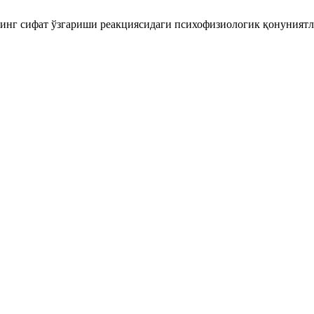
нг сифат ўзгариши реакциясидаги психофизиологик қонуниятла