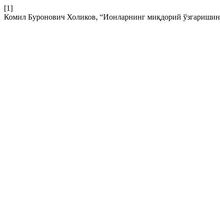
[1]
Комил Буронович Холиков, “Ионларнинг миқдорий ўзгаришини