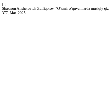
[1]
Shaxrom Alisherovich Zulfiqorov, “O‘smir o‘quvchilarda musiqiy qiziqi
377, Mar. 2025.