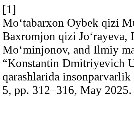
[1]
Mo‘tabarxon Oybek qizi M
Baxromjon qizi Joʻrayeva, 
Moʻminjonov, and Ilmiy ma
“Konstantin Dmitriyevich 
qarashlarida insonparvarlik 
5, pp. 312–316, May 2025.