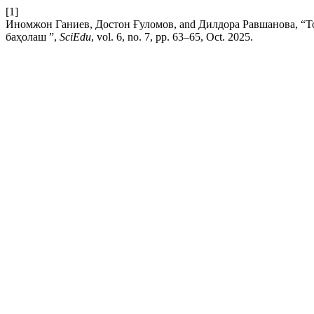
[1]
Иномжон Ганиев, Достон Ғуломов, and Дилдора Равшанова, “Т
баҳолаш ”,
SciEdu
, vol. 6, no. 7, pp. 63–65, Oct. 2025.