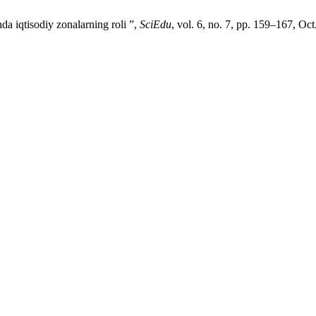
hda iqtisodiy zonalarning roli ”,
SciEdu
, vol. 6, no. 7, pp. 159–167, Oct