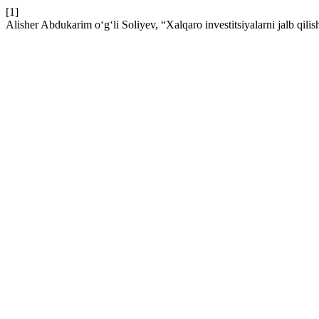
[1]
Alisher Abdukarim o‘g‘li Soliyev, “Xalqaro investitsiyalarni jalb qilis