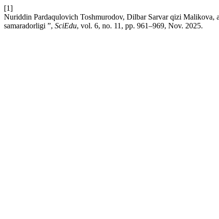
[1]
Nuriddin Pardaqulovich Toshmurodov, Dilbar Sarvar qizi Malikova, a
samaradorligi ”,
SciEdu
, vol. 6, no. 11, pp. 961–969, Nov. 2025.