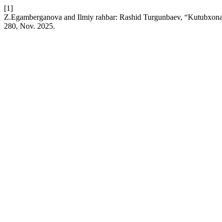
[1]
Z.Egamberganova and Ilmiy rahbar: Rashid Turgunbaev, “Kutubxona x
280, Nov. 2025.