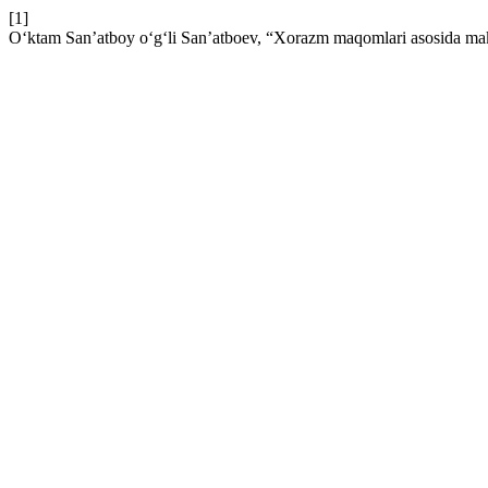
[1]
O‘ktam San’atboy o‘g‘li San’atboev, “Xorazm maqomlari asosida maktab