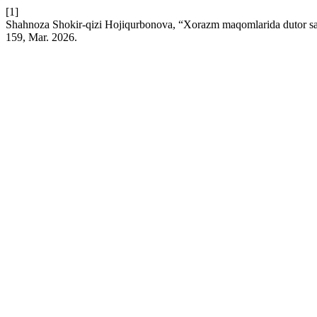
[1]
Shahnoza Shokir-qizi Hojiqurbonova, “Xorazm maqomlarida dutor san
159, Mar. 2026.