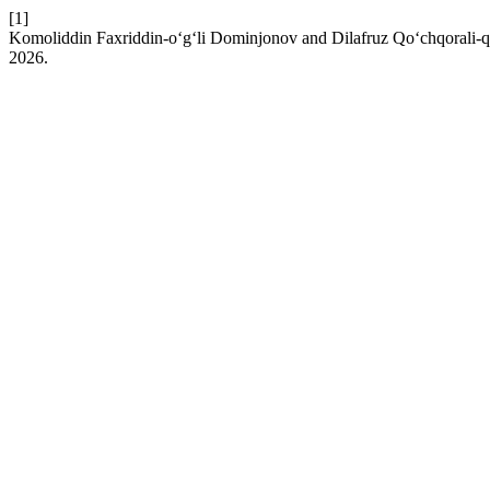
[1]
Komoliddin Faxriddin-o‘g‘li Dominjonov and Dilafruz Qo‘chqorali-qi
2026.