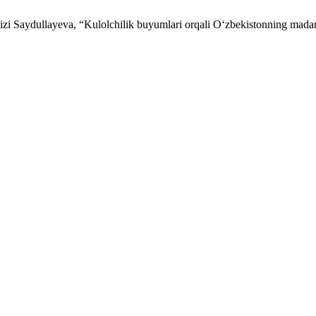
zi Saydullayeva, “Kulolchilik buyumlari orqali O‘zbekistonning madan