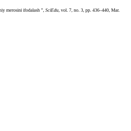
iy merosini ifodalash ”,
SciEdu
, vol. 7, no. 3, pp. 436–440, Mar.