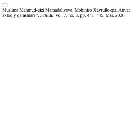
[1]
Muslima Mahmud-qizi Mamadaliyeva, Mohiniso Xayrullo-qizi Anvarj
axloqiy qarashlari ”,
SciEdu
, vol. 7, no. 3, pp. 441–445, Mar. 2026.