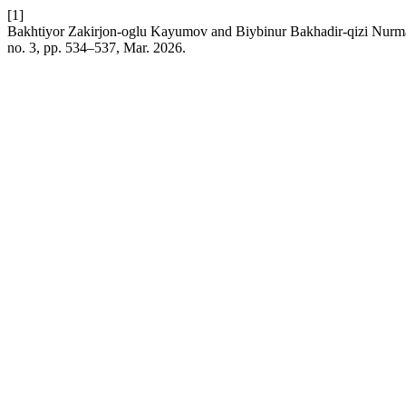
[1]
Bakhtiyor Zakirjon-oglu Kayumov and Biybinur Bakhadir-qizi Nurmano
no. 3, pp. 534–537, Mar. 2026.