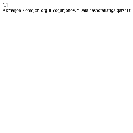
[1]
Akmaljon Zohidjon-o‘g‘li Yoqubjonov, “Dala hashoratlariga qarshi ult