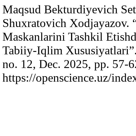
Maqsud Bekturdiyevich Se
Shuxratovich Xodjayazov. 
Maskanlarini Tashkil Etish
Tabiiy-Iqlim Xususiyatlari”
no. 12, Dec. 2025, pp. 57-6
https://openscience.uz/inde