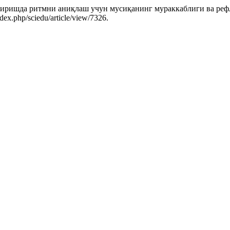
иришда ритмни аниқлаш учун мусиқанинг мураккаблиги ва реф
dex.php/sciedu/article/view/7326.