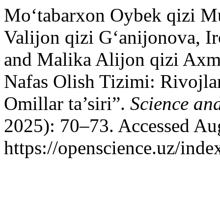
Mo‘tabarxon Oybek qizi 
Valijon qizi Gʻanijonova, I
and Malika Alijon qizi Axm
Nafas Olish Tizimi: Rivojla
Omillar ta’siri”.
Science an
2025): 70–73. Accessed Aug
https://openscience.uz/inde