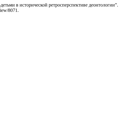
етьми в исторической ретросперспективе деонтологии”.
view/8071.