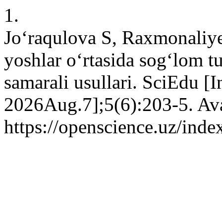
1.
Jo‘raqulova S, Raxmonaliy
yoshlar o‘rtasida sog‘lom tu
samarali usullari. SciEdu [I
2026Aug.7];5(6):203-5. Ava
https://openscience.uz/inde