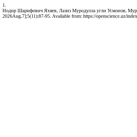
1.
Нодир Шарифович Яхяев, Лазиз Муродулла угли Усмонов, Мурод
2026Aug.7];5(11):87-95. Available from: https://openscience.uz/index