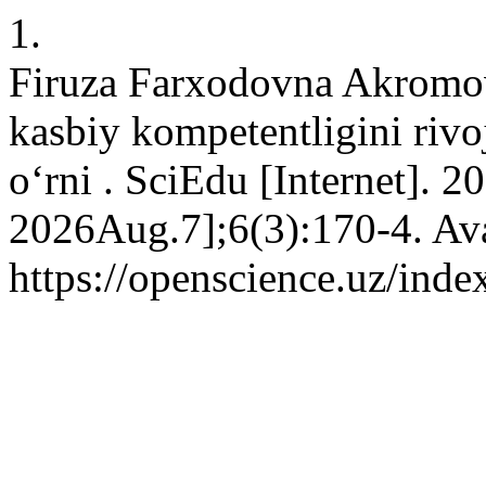
1.
Firuza Farxodovna Akromov
kasbiy kompetentligini rivo
o‘rni . SciEdu [Internet]. 2
2026Aug.7];6(3):170-4. Ava
https://openscience.uz/inde