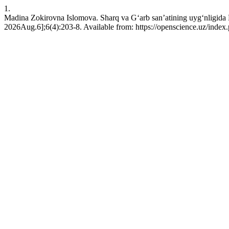
1.
Madina Zokirovna Islomova. Sharq va G‘arb san’atining uyg‘nligida B
2026Aug.6];6(4):203-8. Available from: https://openscience.uz/index.