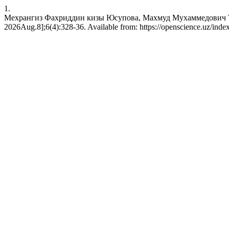
1.
Мехрангиз Фахриддин кизы Юсупова, Махмуд Мухаммедович Турае
2026Aug.8];6(4):328-36. Available from: https://openscience.uz/index