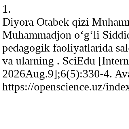
1.
Diyora Otabek qizi Muhamm
Muhammadjon o‘g‘li Siddiq
pedagogik faoliyatlarida sal
va ularning . SciEdu [Inter
2026Aug.9];6(5):330-4. Ava
https://openscience.uz/inde