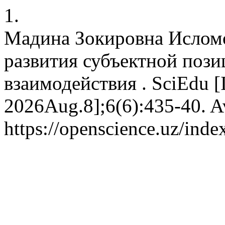
1.
Мадина Зокировна Исломо
развития субъектной пози
взаимодействия . SciEdu [I
2026Aug.8];6(6):435-40. Av
https://openscience.uz/inde