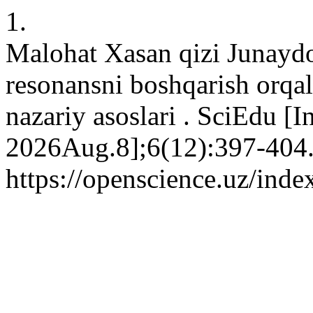
1.
Malohat Xasan qizi Junayd
resonansni boshqarish orqali
nazariy asoslari . SciEdu [I
2026Aug.8];6(12):397-404.
https://openscience.uz/inde