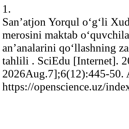
1.
San’atjon Yorqul o‘g‘li Xu
merosini maktab o‘quvchila
an’analarini qo‘llashning 
tahlili . SciEdu [Internet].
2026Aug.7];6(12):445-50. A
https://openscience.uz/inde