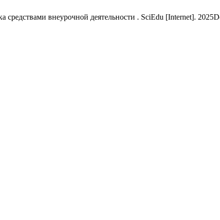
редствами внеурочной деятельности . SciEdu [Internet]. 2025Dec.2