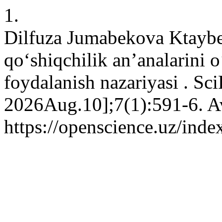
1.
Dilfuza Jumabekova Ktaybek
qo‘shiqchilik an’analarini 
foydalanish nazariyasi . Sci
2026Aug.10];7(1):591-6. Av
https://openscience.uz/inde