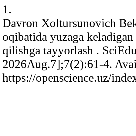
1.
Davron Xoltursunovich Bektu
oqibatida yuzaga keladigan 
qilishga tayyorlash . SciEdu
2026Aug.7];7(2):61-4. Avai
https://openscience.uz/inde