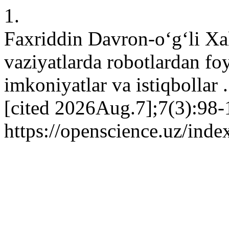
1.
Faxriddin Davron-o‘g‘li Xa
vaziyatlarda robotlardan fo
imkoniyatlar va istiqbollar
[cited 2026Aug.7];7(3):98-
https://openscience.uz/inde