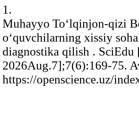
1.
Muhayyo Toʻlqinjon-qizi Bo
o‘quvchilarning xissiy sohal
diagnostika qilish . SciEdu 
2026Aug.7];7(6):169-75. Av
https://openscience.uz/inde